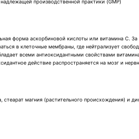
и надлежащей производственной практики (GMP)
ная форма аскорбиновой кислоты или витамина C. За с
иваться в клеточные мембраны, где нейтрализует своб
бладает всеми антиоксидантными свойствами витамина
ксидантное действие распространяется на мозг и нерв
а, стеарат магния (растительного происхождения) и ди