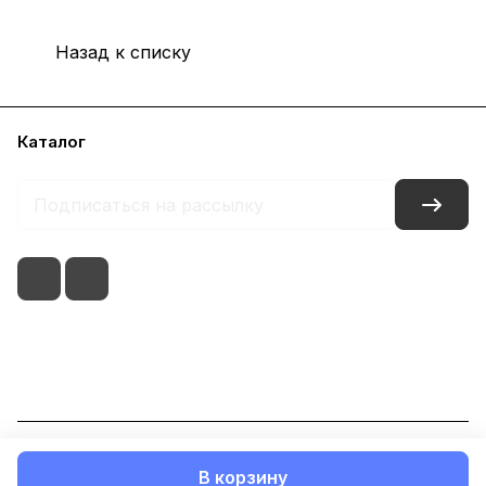
Назад к списку
Каталог
Условия оплаты
Условия доставки
Контакты
8(495)021-51-71
г. Москва, ул. голубинская
© 2026 Now Food - Витамины, БАДы оптом
В корзину